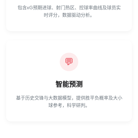
包含xG预期进球、射门热区、控球率曲线及球员实
时评分，数据驱动分析。
💬
智能预测
基于历史交锋与大数据模型，提供胜平负概率及大小
球参考，科学研判。