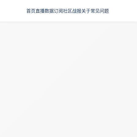
首页
直播
数据
订阅
社区
战报
关于
常见问题