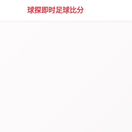
球探即时足球比分