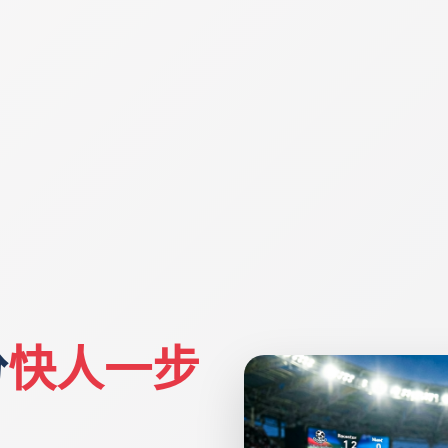
分
快人一步