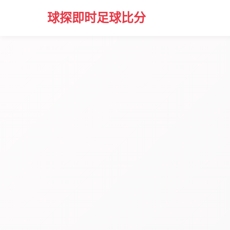
球探即时足球比分