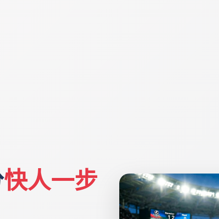
分
快人一步