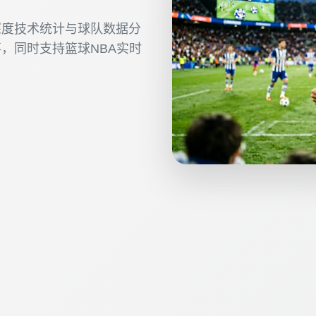
深度技术统计与球队数据分
，同时支持篮球NBA实时