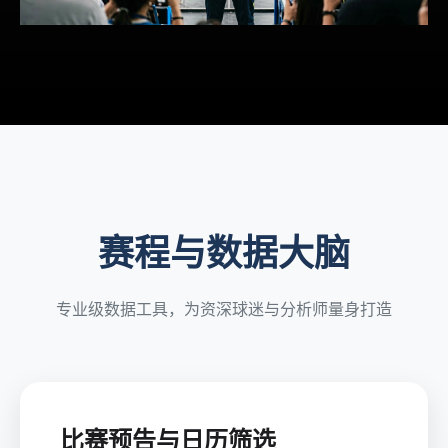
赛程与数据大脑
专业级数据工具，为资深球迷与分析师量身打造
比赛预告与日历筛选