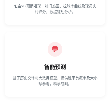
包含xG预期进球、射门热区、控球率曲线及球员实
时评分，数据驱动分析。
💬
智能预测
基于历史交锋与大数据模型，提供胜平负概率及大小
球参考，科学研判。