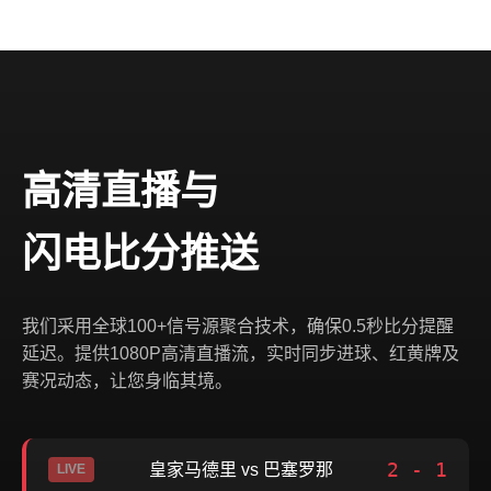
高清直播与
闪电比分推送
我们采用全球100+信号源聚合技术，确保0.5秒比分提醒
延迟。提供1080P高清直播流，实时同步进球、红黄牌及
赛况动态，让您身临其境。
2 - 1
皇家马德里 vs 巴塞罗那
LIVE