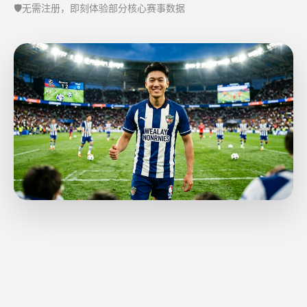
🛡️
无需注册，即刻体验部分核心赛事数据