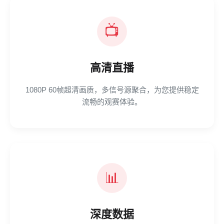
📺
高清直播
1080P 60帧超清画质，多信号源聚合，为您提供稳定
流畅的观赛体验。
📊
深度数据