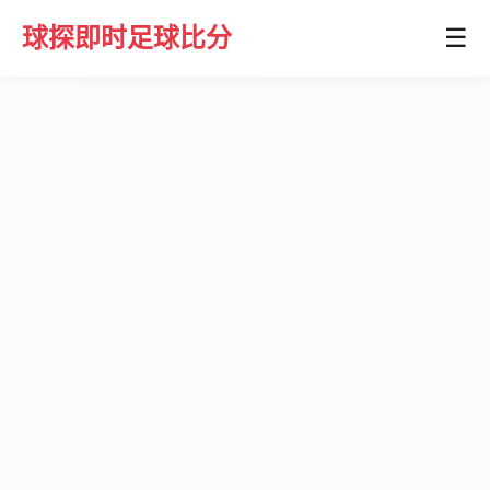
球探即时足球比分
☰