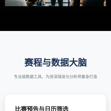
赛程与数据大脑
专业级数据工具，为资深球迷与分析师量身打造
比赛预告与日历筛选