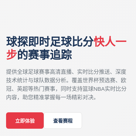
球探即时足球比分
快人一
步
的赛事追踪
提供全球足球赛事高清直播、实时比分推送、深度
技术统计与球队数据分析。覆盖世界杯预选赛、欧
冠、英超等热门赛事，同时支持篮球NBA实时比分
内容，助您精准掌握每一场精彩对决。
立即体验
查看赛程