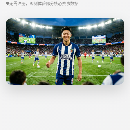
🛡️
无需注册，即刻体验部分核心赛事数据