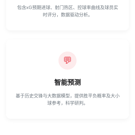
包含xG预期进球、射门热区、控球率曲线及球员实
时评分，数据驱动分析。
💬
智能预测
基于历史交锋与大数据模型，提供胜平负概率及大小
球参考，科学研判。