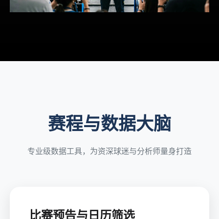
赛程与数据大脑
专业级数据工具，为资深球迷与分析师量身打造
比赛预告与日历筛选