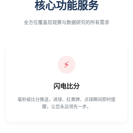
核心功能服务
全方位覆盖您观赛与数据研究的所有需求
⚡
闪电比分
毫秒级比分推送，进球、红黄牌、点球瞬间即时提
醒，让您永远领先一步。