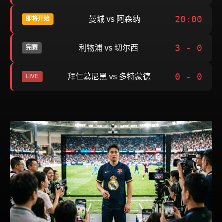
20:00
曼城 vs 阿森纳
即将开始
3 - 0
利物浦 vs 切尔西
完赛
0 - 0
拜仁慕尼黑 vs 多特蒙德
LIVE