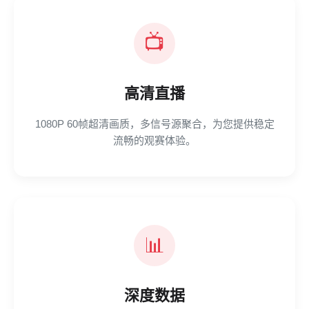
📺
高清直播
1080P 60帧超清画质，多信号源聚合，为您提供稳定
流畅的观赛体验。
📊
深度数据