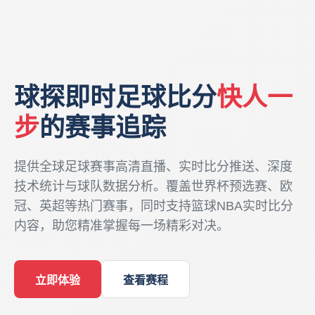
球探即时足球比分
快人一
步
的赛事追踪
提供全球足球赛事高清直播、实时比分推送、深度
技术统计与球队数据分析。覆盖世界杯预选赛、欧
冠、英超等热门赛事，同时支持篮球NBA实时比分
内容，助您精准掌握每一场精彩对决。
立即体验
查看赛程