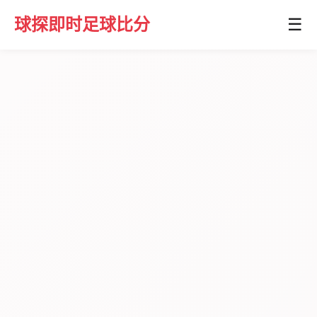
球探即时足球比分
☰