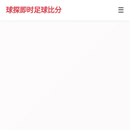
球探即时足球比分
☰