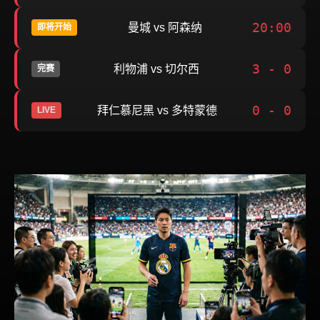
20:00
曼城 vs 阿森纳
即将开始
3 - 0
利物浦 vs 切尔西
完赛
0 - 0
拜仁慕尼黑 vs 多特蒙德
LIVE