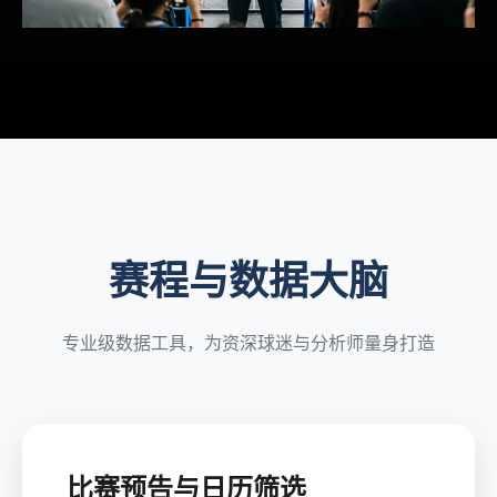
赛程与数据大脑
专业级数据工具，为资深球迷与分析师量身打造
比赛预告与日历筛选