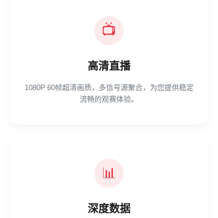
📺
高清直播
1080P 60帧超清画质，多信号源聚合，为您提供稳定
流畅的观赛体验。
📊
深度数据