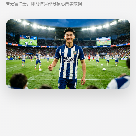
🛡️
无需注册，即刻体验部分核心赛事数据