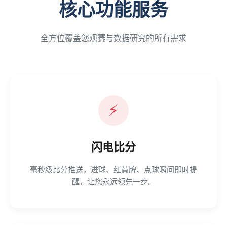
核心功能服务
全方位覆盖您观赛与数据研究的所有需求
⚡
闪电比分
毫秒级比分推送，进球、红黄牌、点球瞬间即时提
醒，让您永远领先一步。