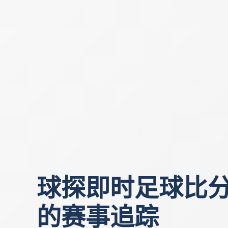
球探即时足球比
的赛事追踪