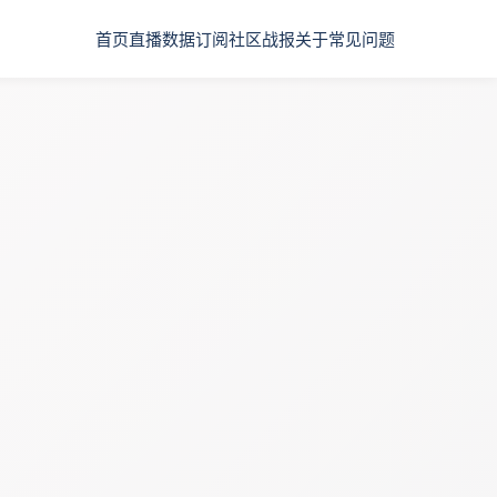
首页
直播
数据
订阅
社区
战报
关于
常见问题